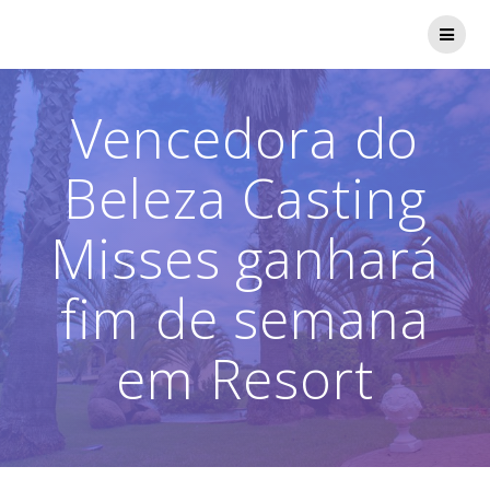
Skip
to
content
Vencedora do
Beleza Casting
Misses ganhará
fim de semana
em Resort