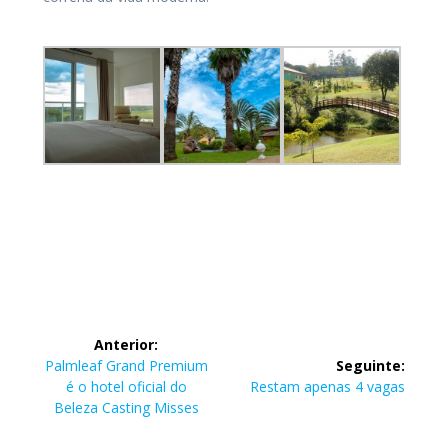
Navegação
Anterior:
de
Post
Palmleaf Grand Premium
Seguinte:
anterior:
Post
é o hotel oficial do
Restam apenas 4 vagas
Post
seguinte:
Beleza Casting Misses