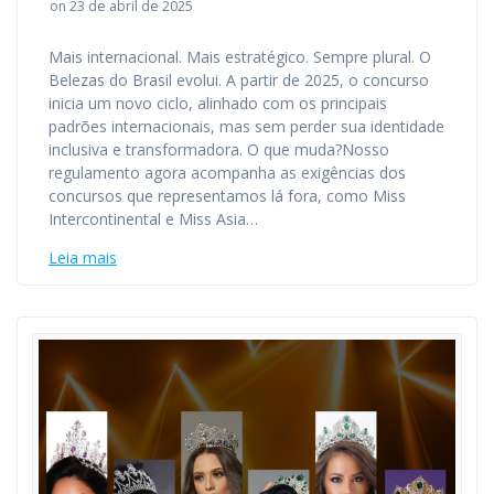
on 23 de abril de 2025
Mais internacional. Mais estratégico. Sempre plural. O
Belezas do Brasil evolui. A partir de 2025, o concurso
inicia um novo ciclo, alinhado com os principais
padrões internacionais, mas sem perder sua identidade
inclusiva e transformadora. O que muda?Nosso
regulamento agora acompanha as exigências dos
concursos que representamos lá fora, como Miss
Intercontinental e Miss Asia…
Leia mais