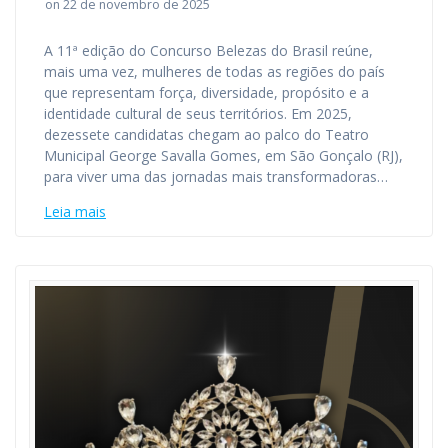
on 22 de novembro de 2025
A 11ª edição do Concurso Belezas do Brasil reúne,
mais uma vez, mulheres de todas as regiões do país
que representam força, diversidade, propósito e a
identidade cultural de seus territórios. Em 2025,
dezessete candidatas chegam ao palco do Teatro
Municipal George Savalla Gomes, em São Gonçalo (RJ),
para viver uma das jornadas mais transformadoras…
Leia mais