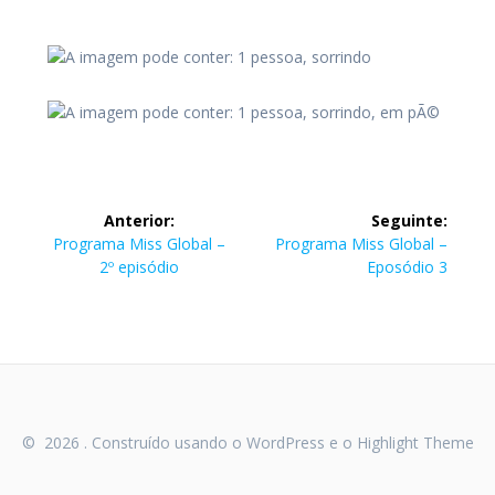
Navegação
Anterior:
Seguinte:
de
Post
Post
Programa Miss Global –
Programa Miss Global –
anterior:
seguinte:
2º episódio
Eposódio 3
Post
© 2026 . Construído usando o WordPress e o
Highlight Theme