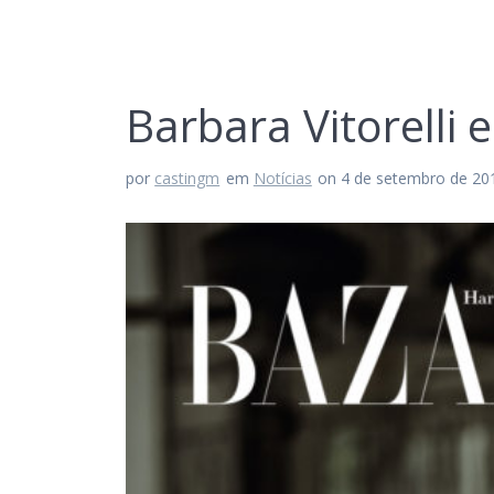
Barbara Vitorelli 
por
castingm
em
Notícias
on 4 de setembro de 20