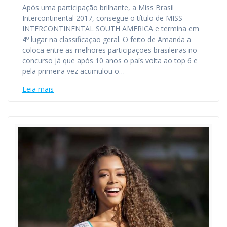
Após uma participação brilhante, a Miss Brasil
Intercontinental 2017, consegue o título de MISS
INTERCONTINENTAL SOUTH AMERICA e termina em
4º lugar na classificação geral. O feito de Amanda a
coloca entre as melhores participações brasileiras no
concurso já que após 10 anos o país volta ao top 6 e
pela primeira vez acumulou o…
Leia mais