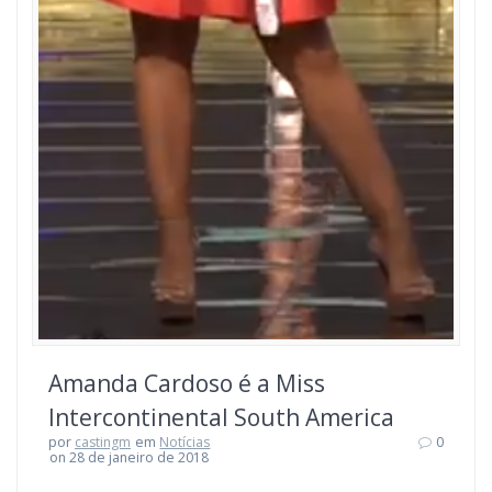
Amanda Cardoso é a Miss
Intercontinental South America
por
castingm
em
Notícias
0
on 28 de janeiro de 2018